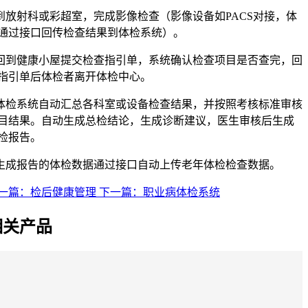
.到放射科或彩超室，完成影像检查（影像设备如PACS对接，体
通过接口回传检查结果到体检系统）。
.回到健康小屋提交检查指引单，系统确认检查项目是否查完，回
指引单后体检者离开体检中心。
.体检系统自动汇总各科室或设备检查结果，并按照考核标准审核
目结果。自动生成总检结论，生成诊断建议，医生审核后生成
检报告。
.生成报告的体检数据通过接口自动上传老年体检检查数据。
一篇：检后健康管理
下一篇：职业病体检系统
相关产品