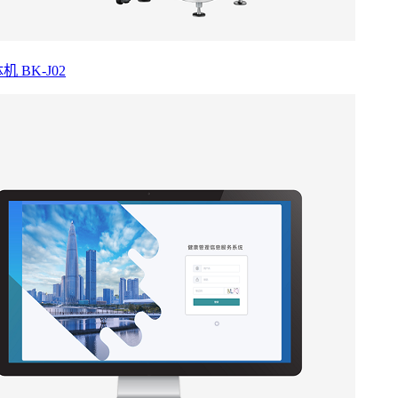
 BK-J02